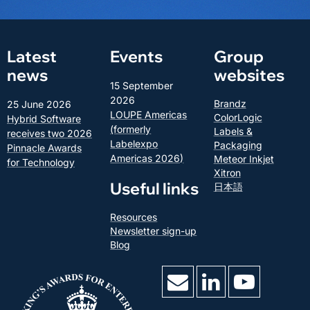
Latest
Events
Group
news
websites
15 September
2026
Brandz
25 June 2026
LOUPE Americas
ColorLogic
Hybrid Software
(formerly
Labels &
receives two 2026
Labelexpo
Packaging
Pinnacle Awards
Americas 2026)
Meteor Inkjet
for Technology
Xitron
Useful links
日本語
Resources
Newsletter sign-up
Blog