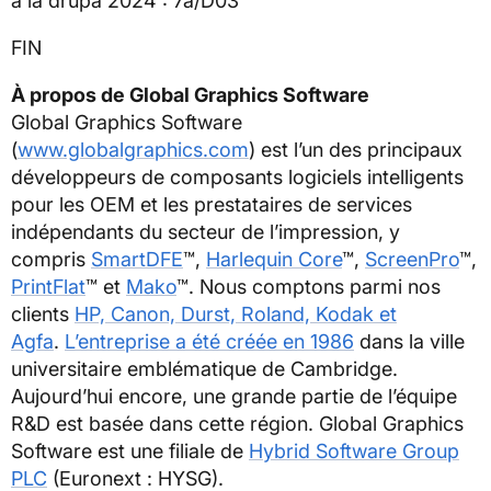
à la drupa 2024 : 7a/D03
FIN
À propos de Global Graphics Software
Global Graphics Software
(
www.globalgraphics.com
) est l’un des principaux
développeurs de composants logiciels intelligents
pour les OEM et les prestataires de services
indépendants du secteur de l’impression, y
compris
SmartDFE
™,
Harlequin Core
™,
ScreenPro
™,
PrintFlat
™ et
Mako
™. Nous comptons parmi nos
clients
HP, Canon, Durst, Roland, Kodak et
Agfa
.
L’entreprise a été créée en 1986
dans la ville
universitaire emblématique de Cambridge.
Aujourd’hui encore, une grande partie de l’équipe
R&D est basée dans cette région. Global Graphics
Software est une filiale de
Hybrid Software Group
PLC
(Euronext : HYSG).