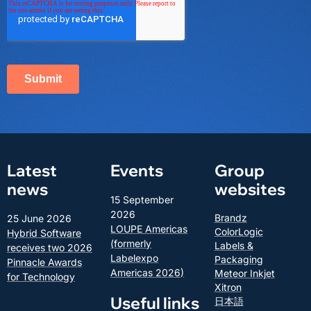
Latest
Events
Group
news
websites
15 September
2026
Brandz
25 June 2026
LOUPE Americas
ColorLogic
Hybrid Software
(formerly
Labels &
receives two 2026
Labelexpo
Packaging
Pinnacle Awards
Americas 2026)
Meteor Inkjet
for Technology
Xitron
Useful links
日本語